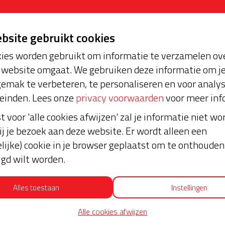
ebsite gebruikt cookies
ies worden gebruikt om informatie te verzamelen ove
website omgaat. We gebruiken deze informatie om j
emak te verbeteren, te personaliseren en voor analy
oopt bijna en moet
Laatste don
einden. Lees onze
privacy voorwaarden
voor meer inf
aar blijft. Help je mee?
st voor 'alle cookies afwijzen' zal je informatie niet w
ij je bezoek aan deze website. Er wordt alleen een
€ 5
lijke) cookie in je browser geplaatst om te onthouden 
Anoniem
lgd wilt worden.
30-09-2023 | 21:27
Alles toestaan
Instellingen
€ 5
Alle cookies afwijzen
Anoniem