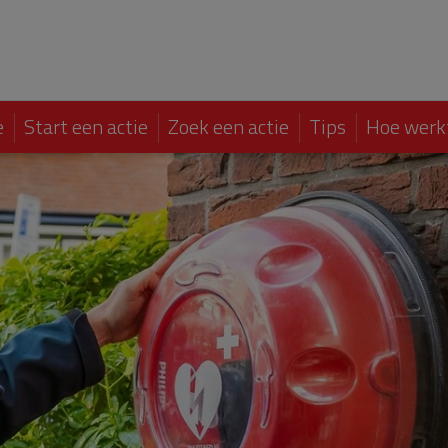
e
Start een actie
Zoek een actie
Tips
Hoe werk