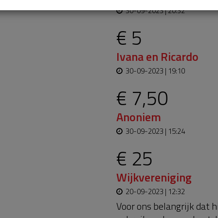
30-09-2023 | 20:32
€ 5
Ivana en Ricardo
30-09-2023 | 19:10
€ 7,50
Anoniem
30-09-2023 | 15:24
€ 25
Wijkvereniging
20-09-2023 | 12:32
Voor ons belangrijk dat h