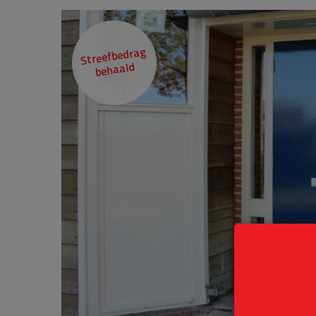
Streefbedrag
behaald