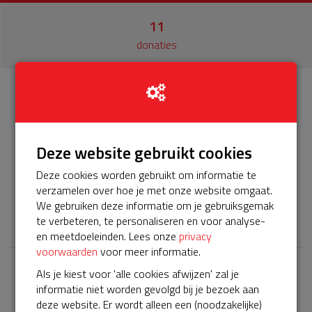
11
donaties
Info
Donateurs
11
Deze website gebruikt cookies
Het servicepakket van onze BuurtAED verloopt bijna en
moet worden verlengd, zodat onze AED gebruiksklaar
Deze cookies worden gebruikt om informatie te
blijft. Help je mee? Doneer voor ons servicepakket!
verzamelen over hoe je met onze website omgaat.
We gebruiken deze informatie om je gebruiksgemak
𝕏
te verbeteren, te personaliseren en voor analyse-
en meetdoeleinden. Lees onze
privacy
voorwaarden
voor meer informatie.
Als je kiest voor 'alle cookies afwijzen' zal je
Laatste donaties
informatie niet worden gevolgd bij je bezoek aan
Bekijk alle
deze website. Er wordt alleen een (noodzakelijke)