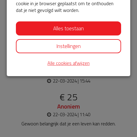
cookie in je browser geplaatst om te onthouden
€ 75
dat je niet gevolgd wilt worden.
Anoniem
Alles toestaan
22-03-2024 | 16:31
Belangrijk dat we een AED in de buurt kunnen blijven
Instellingen
behouden.
€ 25
Alle cookies afwijzen
René
22-03-2024 | 15:44
€ 25
Anoniem
22-03-2024 | 11:40
Gewoon belangrijk dat je een leven kan redden.