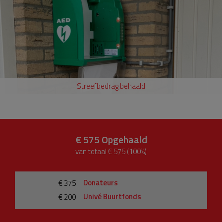
Streefbedrag behaald
€ 575
Opgehaald
van totaal € 575 (100%)
Donateurs
€ 375
Univé Buurtfonds
€ 200