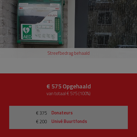
Streefbedrag behaald
€ 575
Opgehaald
van totaal € 575 (100%)
Donateurs
€ 375
Univé Buurtfonds
€ 200