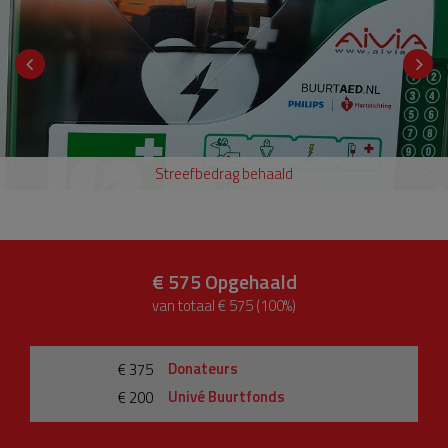
Streefbedrag behaald
€ 575
Opgehaald
van totaal € 575 (100%)
Donateurs
€ 375
Univé Buurtfonds
€ 200