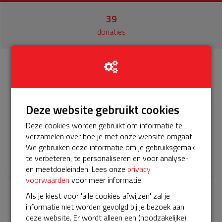
39
donaties
Info
Donateurs
39
Deze website gebruikt cookies
Het servicepakket van onze BuurtAED verloopt bijna en
moet worden verlengd, zodat onze AED gebruiksklaar
Deze cookies worden gebruikt om informatie te
blijft. Help je mee? Doneer voor ons servicepakket!
verzamelen over hoe je met onze website omgaat.
We gebruiken deze informatie om je gebruiksgemak
𝕏
te verbeteren, te personaliseren en voor analyse-
en meetdoeleinden. Lees onze
privacy
voorwaarden
voor meer informatie.
Als je kiest voor 'alle cookies afwijzen' zal je
Laatste donaties
informatie niet worden gevolgd bij je bezoek aan
Bekijk alle
deze website. Er wordt alleen een (noodzakelijke)