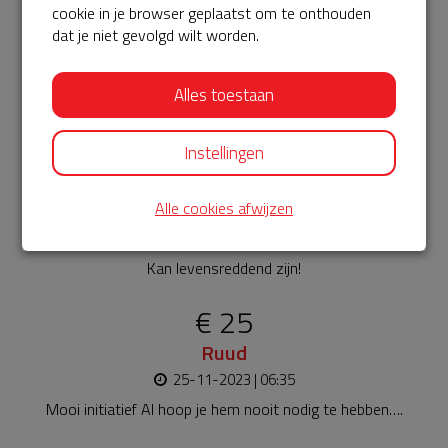
cookie in je browser geplaatst om te onthouden
€ 15
dat je niet gevolgd wilt worden.
Peter
Alles toestaan
25-11-2023 | 22:52
Erg belangrijk. Je redt er levens mee.
Instellingen
€ 25
Yolanda
Alle cookies afwijzen
25-11-2023 | 15:23
Kan levensreddend zijn!
€ 25
Ruud
25-11-2023 | 06:35
Mooi initiatief Al hoop je hem nooit nodig te hebben….