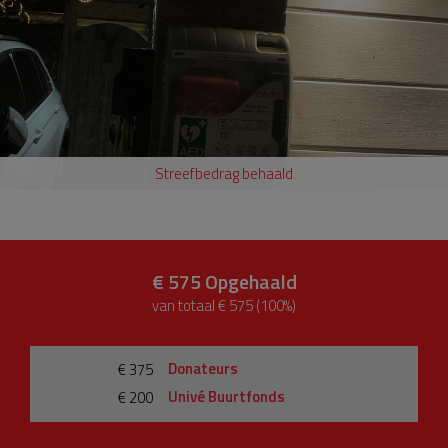
Streefbedrag behaald
€ 575
Opgehaald
van totaal € 575 (100%)
Donateurs
€ 375
Univé Buurtfonds
€ 200