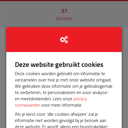
37
donaties
Info
Donateurs
37
Deze website gebruikt cookies
Het servicepakket van onze BuurtAED verloopt bijna en
moet worden verlengd, zodat onze AED gebruiksklaar
Deze cookies worden gebruikt om informatie te
blijft. Help je mee? Doneer voor ons servicepakket! De AED
verzamelen over hoe je met onze website omgaat.
hangt aan de achterzijde van de woning aan de garage van
We gebruiken deze informatie om je gebruiksgemak
huisnummer 24
te verbeteren, te personaliseren en voor analyse-
en meetdoeleinden. Lees onze
privacy
𝕏
voorwaarden
voor meer informatie.
Als je kiest voor 'alle cookies afwijzen' zal je
informatie niet worden gevolgd bij je bezoek aan
deze website. Er wordt alleen een (noodzakelijke)