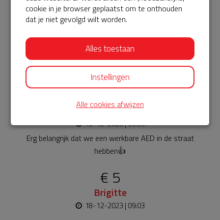
Laatste donaties
cookie in je browser geplaatst om te onthouden
Bekijk alle
dat je niet gevolgd wilt worden.
€ 10
Alles toestaan
Anoniem
18-12-2023 | 09:20
Instellingen
€ 10
Alle cookies afwijzen
Anoniem
18-12-2023 | 09:06
Erg belangrijk dat we een werkbare AED in de straat
hebben👍
€ 5
Brigitte
18-12-2023 | 09:03