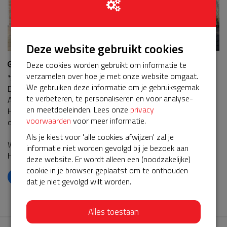
Deze website gebruikt cookies
17-09-2023 | 16:24
Deze cookies worden gebruikt om informatie te
verzamelen over hoe je met onze website omgaat.
*AED SERVICE ACTIE GESLAAGD*
We gebruiken deze informatie om je gebruiksgemak
De actie voor verlenging van het service en onderhoud op de
te verbeteren, te personaliseren en voor analyse-
AED van de Drijfsteen is succesvol afgerond.
en meetdoeleinden. Lees onze
privacy
Hierdoor zijn vervangende materialen, service en onderhoud
voorwaarden
voor meer informatie.
ook voor de komende 5 jaar gegarandeerd.
Als je kiest voor 'alle cookies afwijzen' zal je
Wij danken alle donateurs voor hun bijdrage aan een
informatie niet worden gevolgd bij je bezoek aan
HARTveilige woonomgeving ❤
deze website. Er wordt alleen een (noodzakelijke)
cookie in je browser geplaatst om te onthouden
𝕏
dat je niet gevolgd wilt worden.
Alles toestaan