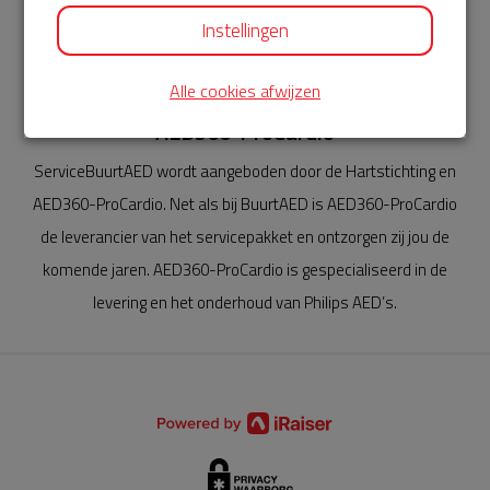
Instellingen
Alle cookies afwijzen
AED360-ProCardio
ServiceBuurtAED wordt aangeboden door de Hartstichting en
AED360-ProCardio. Net als bij BuurtAED is AED360-ProCardio
de leverancier van het servicepakket en ontzorgen zij jou de
komende jaren. AED360-ProCardio is gespecialiseerd in de
levering en het onderhoud van Philips AED’s.