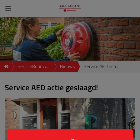
ServiceBuurtAED
Nieuws
Service AED actie geslaagd!
Drijfsteen, 3991
Service AED actie geslaagd!
ZM, Houten