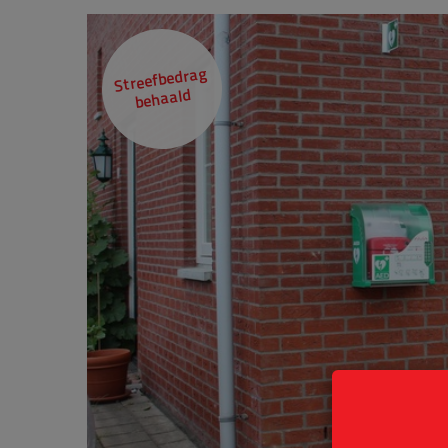
Streefbedrag
behaald