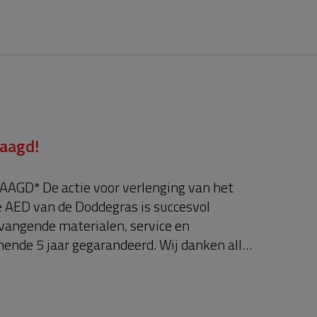
laagd!
AGD* De actie voor verlenging van het
e AED van de Doddegras is succesvol
rvangende materialen, service en
ende 5 jaar gegarandeerd. Wij danken alle
age aan een HARTveilige woonomgeving ❤