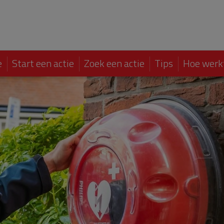
e
Start een actie
Zoek een actie
Tips
Hoe werk