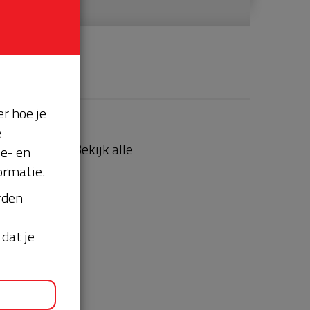
r hoe je
e
aties
Bekijk alle
se- en
ormatie.
orden
dat je