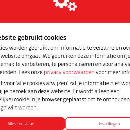
ebsite gebruikt cookies
ies worden gebruikt om informatie te verzamelen ove
oopt bijna en moet
website omgaat. We gebruiken deze informatie om j
Laatste don
aar blijft. Help je mee?
emak te verbeteren, te personaliseren en voor analy
einden. Lees onze
privacy voorwaarden
voor meer inf
€ 5
st voor 'alle cookies afwijzen' zal je informatie niet w
Anoniem
ij je bezoek aan deze website. Er wordt alleen een
lijke) cookie in je browser geplaatst om te onthouden 
12-09-2023 | 20:38
lgd wilt worden.
€ 10
Alles toestaan
Instellingen
Alke