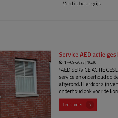
Vind ik belangrijk
Service AED actie ges
17-09-2023 | 16:30
*AED SERVICE ACTIE GESLA
service en onderhoud op d
afgerond. Hierdoor zijn ve
onderhoud ook voor de kom
donateurs voor hun bijdr
Lees meer