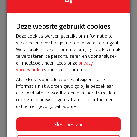
Bekijk alle
€ 50
Deze website gebruikt cookies
Frans
Deze cookies worden gebruikt om informatie te
20-07-2023 | 20:49
verzamelen over hoe je met onze website omgaat.
Vind het super belangrijk om een AED in de buurt te
We gebruiken deze informatie om je gebruiksgemak
hebben hangen. Hoop hem zelf nooit nodig te hebben,
te verbeteren, te personaliseren en voor analyse-
en meetdoeleinden. Lees onze
privacy
maar steun graag voor de mensen die wij hiermee kunnen
voorwaarden
voor meer informatie.
redden.
Als je kiest voor 'alle cookies afwijzen' zal je
€ 5
informatie niet worden gevolgd bij je bezoek aan
deze website. Er wordt alleen een (noodzakelijke)
Anoniem
cookie in je browser geplaatst om te onthouden
20-07-2023 | 19:49
dat je niet gevolgd wilt worden.
€ 10
Alles toestaan
Samantha