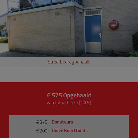
Streefbedrag behaald
€ 575
Opgehaald
van totaal € 575 (100%)
Donateurs
€ 375
Univé Buurtfonds
€ 200