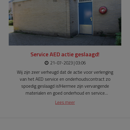
Service AED actie geslaagd!
21-07-2023 | 03:06
Wij zijn zeer verheugd dat de actie voor verlenging
van het AED service en onderhoudscontract zo
spoedig geslaagd is!Hiermee zijn vervangende
materialen en goed onderhoud en service
gegarandeerd tot dat de AED 10 jaar oud is.Wij willen
Lees meer
alle donateurs heel erg bedanken voor hun bijdrage, u
draagt hiermee bij aan een HARTveilige
woonomgeving.Jeroen Balk, voorzitter Stichting Veilig
Houten.