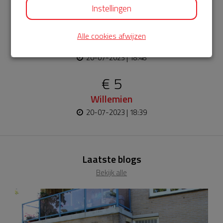
20-07-2023 | 19:27
Instellingen
€ 10
Alle cookies afwijzen
Monique
20-07-2023 | 18:48
€ 5
Willemien
20-07-2023 | 18:39
Laatste blogs
Bekijk alle