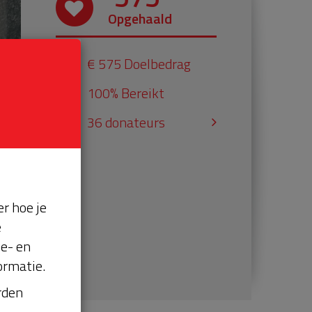
Opgehaald
€ 575 Doelbedrag
100% Bereikt
36 donateurs
r hoe je
e
se- en
ormatie.
orden