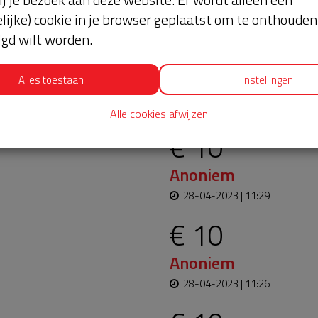
lijke) cookie in je browser geplaatst om te onthouden 
lgd wilt worden.
uurtAED verloopt bijna
Alles toestaan
Instellingen
Laatste don
bruiksklaar blijft. Help
Alle cookies afwijzen
€ 10
Anoniem
28-04-2023 | 11:29
€ 10
Anoniem
28-04-2023 | 11:26