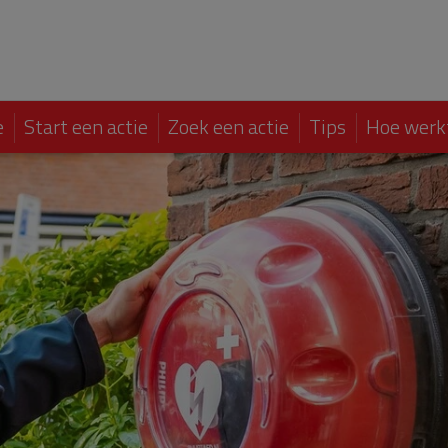
e
Start een actie
Zoek een actie
Tips
Hoe werk