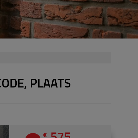
CODE, PLAATS
575
€