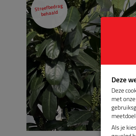
Streefbedrag
behaald
Deze w
Deze cook
met onze 
gebruiksg
meetdoel
Als je kie
gevolgd b