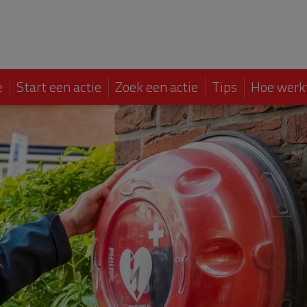
e
Start een actie
Zoek een actie
Tips
Hoe werk