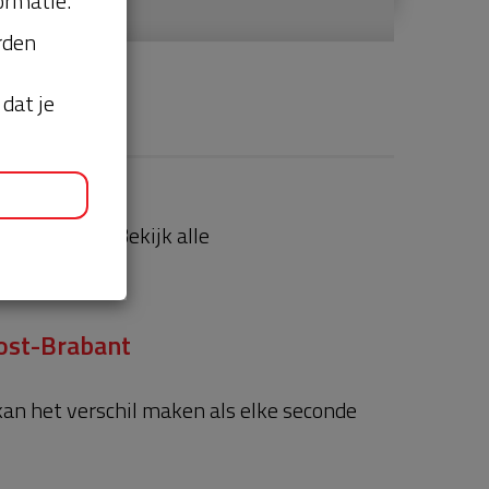
ormatie.
orden
dat je
aties
Bekijk alle
ost-Brabant
 kan het verschil maken als elke seconde