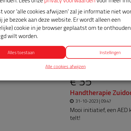
einden. Lees onze
privacy voorwaarden
voor meer inf
st voor 'alle cookies afwijzen' zal je informatie niet w
ij je bezoek aan deze website. Er wordt alleen een
lijke) cookie in je browser geplaatst om te onthouden 
lgd wilt worden.
Alles toestaan
Instellingen
oopt bijna en moet
Laatste don
aar blijft. Help je mee?
Alle cookies afwijzen
et 375 euro voor
€ 35
Handtherapie Zuido
31-10-2023 | 09:47
Mooi initiatief, een AED
telt!