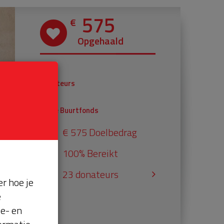
575
€
Opgehaald
€ 375
Donateurs
€ 200
Univé Buurtfonds
€ 575 Doelbedrag
100% Bereikt
23 donateurs
r hoe je
e
se- en