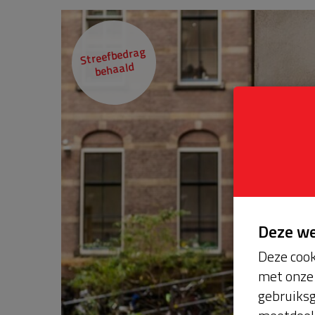
Streefbedrag
behaald
Deze w
Deze cook
met onze 
gebruiksg