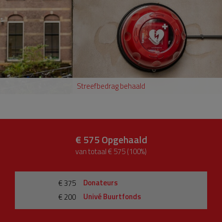
Streefbedrag behaald
€ 575
Opgehaald
van totaal € 575 (100%)
Donateurs
€ 375
Univé Buurtfonds
€ 200