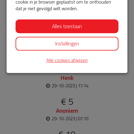
cookie in je browser geplaatst om te onthouden
Bekijk alle
dat je niet gevolgd wilt worden.
€ 35
Alles toestaan
Handtherapie Zuidoost-Brabant
31-10-2023 | 09:47
Instellingen
Mooi initiatief, een AED kan het verschil maken als elke
seconde telt!
Alle cookies afwijzen
€ 20
Henk
29-10-2023 | 17:14
€ 5
Anoniem
29-10-2023 | 07:10