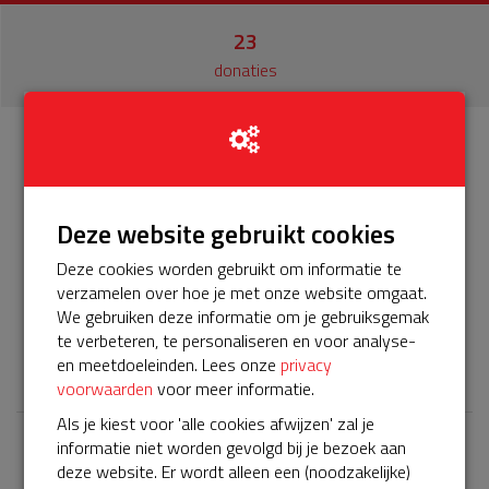
23
donaties
Info
Donateurs
23
Deze website gebruikt cookies
Het servicepakket van onze BuurtAED verloopt bijna en
moet worden verlengd, zodat onze AED gebruiksklaar
Deze cookies worden gebruikt om informatie te
blijft. Help je mee? Doneer voor ons servicepakket! totaal
verzamelen over hoe je met onze website omgaat.
is het 375 euro voor komende 5 jaar
We gebruiken deze informatie om je gebruiksgemak
te verbeteren, te personaliseren en voor analyse-
𝕏
en meetdoeleinden. Lees onze
privacy
voorwaarden
voor meer informatie.
Als je kiest voor 'alle cookies afwijzen' zal je
informatie niet worden gevolgd bij je bezoek aan
Laatste donaties
deze website. Er wordt alleen een (noodzakelijke)