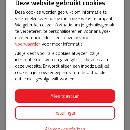
Deze website gebruikt cookies
vervanging van batterij en elektroden én de koppeling met
Deze cookies worden gebruikt om informatie te
het oproepsysteem voor burgerhulpverleners.
verzamelen over hoe je met onze website omgaat.
De AED is dan feitelijk niet meer inzetbaar.
We gebruiken deze informatie om je gebruiksgemak
In de afgelopen 5 jaar:
te verbeteren, te personaliseren en voor analyse-
* zijn één keer de hartpads en batterij vervangen
en meetdoeleinden. Lees onze
privacy
* is de AED ruim 10 keer vermeld in een oproep
voorwaarden
voor meer informatie.
* hoefde hij gelukkig nog niet daadwerkelijk te worden
ingezet
Als je kiest voor 'alle cookies afwijzen' zal je
informatie niet worden gevolgd bij je bezoek aan
Dat laatste hopen we zo te houden — maar
deze website. Er wordt alleen een (noodzakelijke)
beschikbaarheid is cruciaal.
cookie in je browser geplaatst om te onthouden
Kosten verlenging servicepakket (5 jaar): €575,=
dat je niet gevolgd wilt worden.
Dankzij een bijdrage van € 200 via het Univé Buurtfonds
bedraagt het resterende bedrag voor de komende 5 jaar €
375,- .
Alles toestaan
Mogen we U ook om een bijdrage vragen?
Instellingen
𝕏
Alle cookies afwijzen