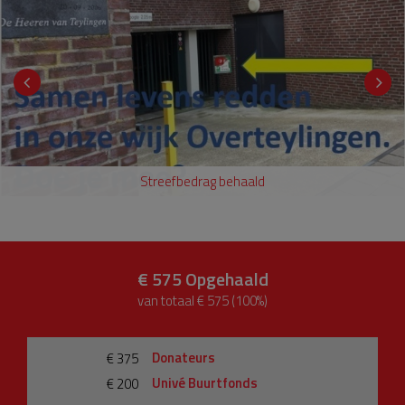
Streefbedrag behaald
€ 575
Opgehaald
van totaal € 575 (100%)
Donateurs
€ 375
Univé Buurtfonds
€ 200