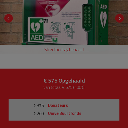
Streefbedrag behaald
€ 575
Opgehaald
van totaal € 575 (100%)
Donateurs
€ 375
Univé Buurtfonds
€ 200