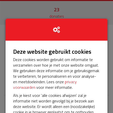
23
donaties
Info
Donateurs
23
Deze website gebruikt cookies
Het servicepakket van onze BuurtAED verloopt bijna en
Deze cookies worden gebruikt om informatie te
moet voor 5 jaar worden verlengd, zodat onze AED
verzamelen over hoe je met onze website omgaat.
gebruiksklaar blijft. Help je mee? Doneer voor ons
We gebruiken deze informatie om je gebruiksgemak
servicepakket!
te verbeteren, te personaliseren en voor analyse-
en meetdoeleinden. Lees onze
privacy
𝕏
voorwaarden
voor meer informatie.
Als je kiest voor 'alle cookies afwijzen' zal je
informatie niet worden gevolgd bij je bezoek aan
deze website. Er wordt alleen een (noodzakelijke)
Laatste donaties
cookie in je browser geplaatst om te onthouden