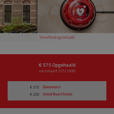
Streefbedrag behaald
€ 575
Opgehaald
van totaal € 575 (100%)
Donateurs
€ 375
Univé Buurtfonds
€ 200