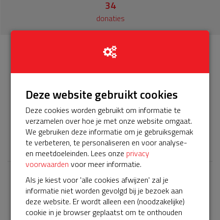
34
donaties
Info
Donateurs
34
Deze website gebruikt cookies
Het servicepakket van onze BuurtAED verloopt bijna en
moet worden verlengd, zodat onze AED gebruiksklaar
Deze cookies worden gebruikt om informatie te
blijft. Help je mee? Doneer voor ons servicepakket!
verzamelen over hoe je met onze website omgaat.
We gebruiken deze informatie om je gebruiksgemak
𝕏
te verbeteren, te personaliseren en voor analyse-
en meetdoeleinden. Lees onze
privacy
voorwaarden
voor meer informatie.
Als je kiest voor 'alle cookies afwijzen' zal je
Laatste donaties
informatie niet worden gevolgd bij je bezoek aan
Bekijk alle
deze website. Er wordt alleen een (noodzakelijke)
cookie in je browser geplaatst om te onthouden