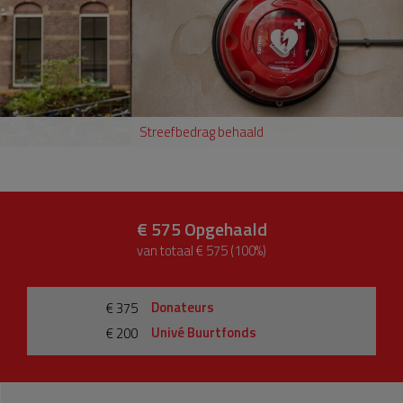
Streefbedrag behaald
€ 575
Opgehaald
van totaal € 575 (100%)
Donateurs
€ 375
Univé Buurtfonds
€ 200