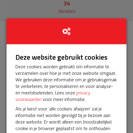
34
donaties
Info
Donateurs
34
Deze website gebruikt cookies
Het servicepakket van onze BuurtAED verloopt bijna en
moet worden verlengd, zodat onze AED gebruiksklaar
Deze cookies worden gebruikt om informatie te
blijft. Help je mee? Doneer voor ons servicepakket!
verzamelen over hoe je met onze website omgaat.
We gebruiken deze informatie om je gebruiksgemak
𝕏
te verbeteren, te personaliseren en voor analyse-
en meetdoeleinden. Lees onze
privacy
voorwaarden
voor meer informatie.
Als je kiest voor 'alle cookies afwijzen' zal je
Laatste donaties
informatie niet worden gevolgd bij je bezoek aan
Bekijk alle
deze website. Er wordt alleen een (noodzakelijke)
cookie in je browser geplaatst om te onthouden