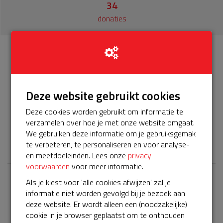
34
donaties
Info
Donateurs
34
Deze website gebruikt cookies
Het servicepakket van onze BuurtAED verloopt bijna en
moet worden verlengd, zodat onze AED gebruiksklaar
Deze cookies worden gebruikt om informatie te
blijft. Help je mee? Doneer voor ons servicepakket!
verzamelen over hoe je met onze website omgaat.
We gebruiken deze informatie om je gebruiksgemak
𝕏
te verbeteren, te personaliseren en voor analyse-
en meetdoeleinden. Lees onze
privacy
voorwaarden
voor meer informatie.
Als je kiest voor 'alle cookies afwijzen' zal je
Laatste donaties
informatie niet worden gevolgd bij je bezoek aan
Bekijk alle
deze website. Er wordt alleen een (noodzakelijke)
cookie in je browser geplaatst om te onthouden