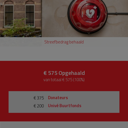
Streefbedrag behaald
€ 575
Opgehaald
van totaal € 575 (100%)
Donateurs
€ 375
Univé Buurtfonds
€ 200